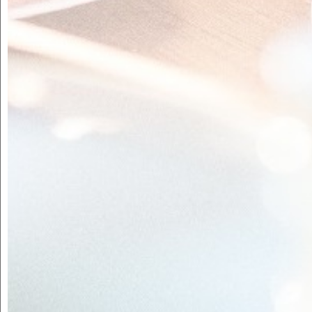
CAN BECH
JUST FOR CHEESE
5 salses dolces per maridar amb cadascun dels 5 grans
grups de formatges