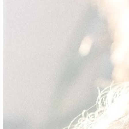
A
Can Bech
creiem en les
coses ben fetes
Els nostres orígens
es remunten a l'any 1981,
quan la família Bech vam obrir el nostre
restaurant a Fontanilles, un petit poble de la
Costa Brava. Un dels plats més famosos era el
recuit de drap amb figues confitades de
l'Empordà, unes postres molt típiques de la
zona.