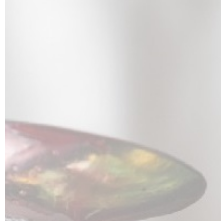
MARIDATGES
Un toc de sabor als teus plats principals, tapes i aperitius!