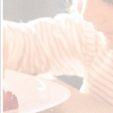
CAN BECH
TRADICIÓ
Fruites en almívar, melmelades i salses gourmet, elaborades
seguint els mètodes i les receptes tradicionals