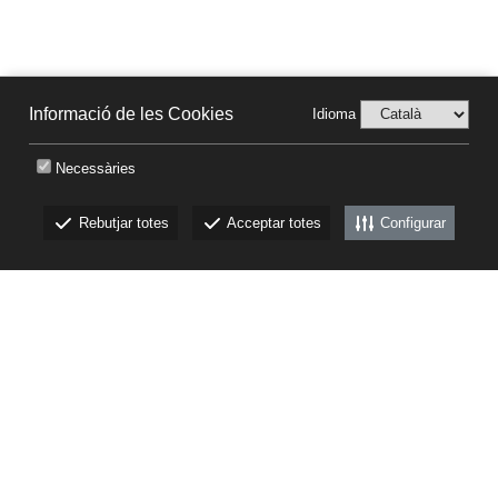
Informació de les Cookies
Idioma
Necessàries
Rebutjar totes
Acceptar totes
Configurar
CKEW
cookies
(+34) 972761812
·
canbech@canbech.com