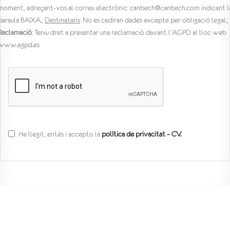
moment, adreçant-vos al correu electrònic: canbech@canbech.com indicant l
paraula BAIXA.;
Destinataris
: No es cediran dades excepte per obligació legal.;
Reclamació
: Teniu dret a presentar una reclamació davant l'AGPD al lloc web
www.agpd.es
He llegit, entès i accepto la
política de privacitat – CV.