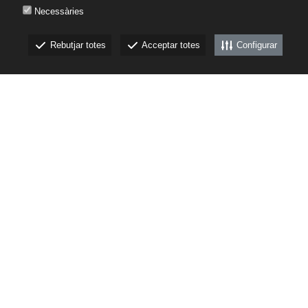
Necessàries
Rebutjar totes
Acceptar totes
Configurar
CKEW
cookies
(+34) 972761812
·
canbech@canbech.com
Copyright © 2011 - 2026
Avís legal
/
Política de Privacitat
/
Canal Ètic
/
Pla d'Igualtat
Disseny de
foodandmedia
CATÀLEGS