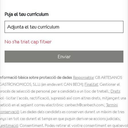
Puja el teu currículum
No s'ha triat cap fitxer
Enviar
Informació bàsica sobre protecció de dades
:
Responsable
: GB ARTESANOS
GASTRONOMICOS, S.L.U. (en endavant CAN BECH);
Finalitat
: Gestionar el
procés de selecció de personal per a candidats a un lloc de treball.;
Drets
:
Sol·licitar l'accés, rectificació, supressió així com altres drets, mitjançant una
petició en el següent correu electrònic: canbech@canbech.com.;
Termini
conservació
: Les dades dels candidats es conserven durant un màxim de tres
anys i en tot cas durant el temps en que puguin derivar-se accions judicials.;
Legitimació
: Consentiment. Podeu retirar el vostre consentiment en qualsevo