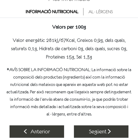
INFORMACIÓ NUTRICIONAL
AL·LÈRGENS
Valors per 100g
Valor energètic 281kJ/67Kcal, Greixos 0,9g, dels quals,
saturats 0,1g, Hidrats de carboni 0g, dels quals, sucres 0g,
Proteïnes 15g, Sal 1,3g
*AVÍS SOBRE LA INFORMACIÓ NUTRICIONAL: La informació sobre la
composició dels productes (ingredients) així com la informació
nutricional dels mateixos que apareix en aquesta web pot no estar
actualitzada. Per això recomanem que llegeixis sempre detingudament
la informació de l'envàs abans de consumir-lo, ja que podràs trobar
informació més detallada i actualitzada sobre la seva composició i
al·lèrgens, entre d'altres.
Anterior
Següent