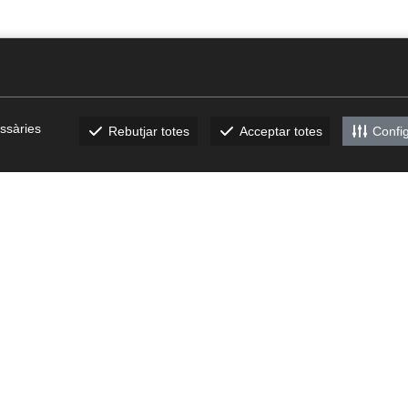
ssàries
Rebutjar totes
Acceptar totes
Confi
bech.com
CATÀLEGS
Descarrega't els nostres
catàlegs
Canal Ètic
/
Pla