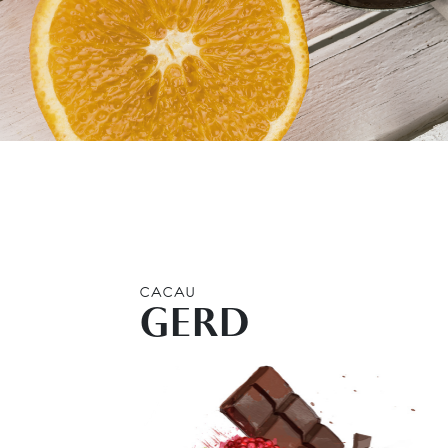
CACAU
GERD