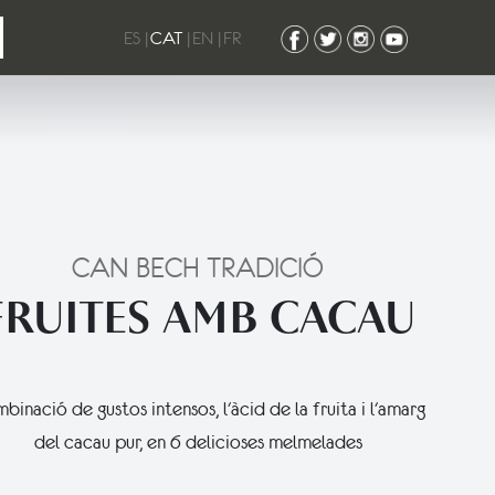
ES
|
CAT
|
EN
|
FR
CAN BECH TRADICIÓ
FRUITES AMB CACAU
inació de gustos intensos, l'àcid de la fruita i l'amarg
del cacau pur, en 6 delicioses melmelades