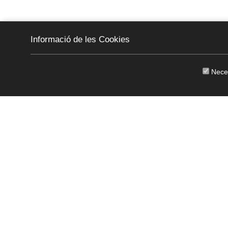
Informació de les Cookies
Nece
CKEW
cookies
(+34) 972761812
·
canbech@can
Copyright © 2011 - 2026
Avís legal
/
Política de Privacitat
/