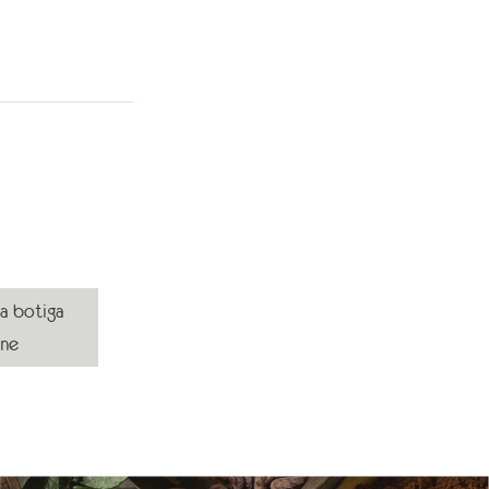
la botiga
ine