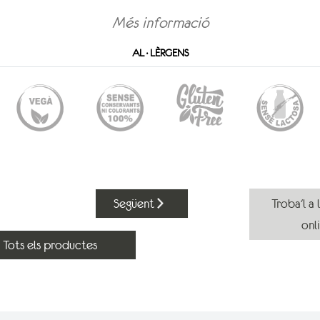
Més informació
AL·LÈRGENS
Següent
Troba'l a 
onl
Tots els productes