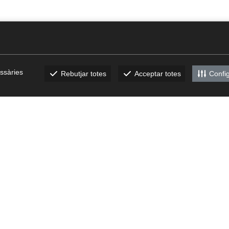
ssàries
Rebutjar totes
Acceptar totes
Confi
bech.com
CATÀLEGS
Descarrega't els nostres
catàlegs
Canal Ètic
/
Pla