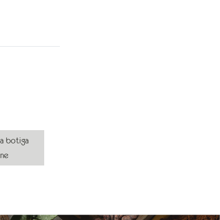
la botiga
ine