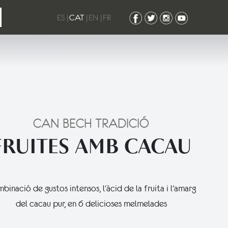
ES
|
CAT
|
EN
|
FR
CAN BECH TRADICIÓ
FRUITES AMB CACAU
inació de gustos intensos, l'àcid de la fruita i l'amarg
del cacau pur, en 6 delicioses melmelades