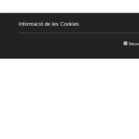
Informació de les Cookies
Nece
CKEW
cookies
(+34) 972761812
·
canbech@can
Copyright © 2011 - 2026
Avís legal
/
Política de Privacitat
/