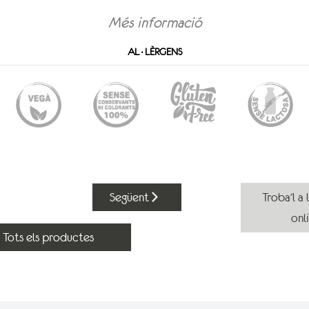
Més informació
AL·LÈRGENS
Següent
Troba'l a 
onl
Tots els productes