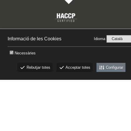
(+34) 972761812
·
canbech@canbech.com
Copyright © 2011 - 2026
Informació de les Cookies
Idioma
Necessàries
Avís legal
/
Política de Privacitat
/
Canal Ètic
/
Pla d'Igualtat
Rebutjar totes
Acceptar totes
Configurar
Disseny de
foodandmedia
CKEW
cookies
CATÀLEGS
Descarrega't els nostres catàlegs
TREBALLA AMB NOSALTRES
Visita'ns!