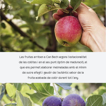
Les fruites arriben a Can Bech segons l'estacionalitat
de les collites i en el seu punt òptim de maduració, el
que ens permet elaborar melmelades amb el mínim
de sucre afegit i gaudir de l'autèntic sabor de la
fruita acabada de collir durant tot l'any.