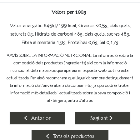
Valors per 100g
Valor energètic 845kJ/199 kcal, Greixos <0,5g, dels quals,
saturats 0g, Hidrats de carboni 48g, dels quals, sucres 48g,
Fibra alimentària 1,9g, Proteïnes 0,6g, Sal 0,17g
*AVÍS SOBRE LA INFORMACIÓ NUTRICIONAL: La informació sobre la
composició dels productes (ingredients) així com la informació
nutricional dels mateixos que apareix en aquesta web pot no estar
actualitzada. Per això recomanem que llegeixis sempre detingudament
la informació de l'envàs abans de consumir-lo, ja que podràs trobar
informació més detallada i actualitzada sobre la seva composició i
al·lèrgens, entre d'altres.
Anterior
Següent
Tots els productes