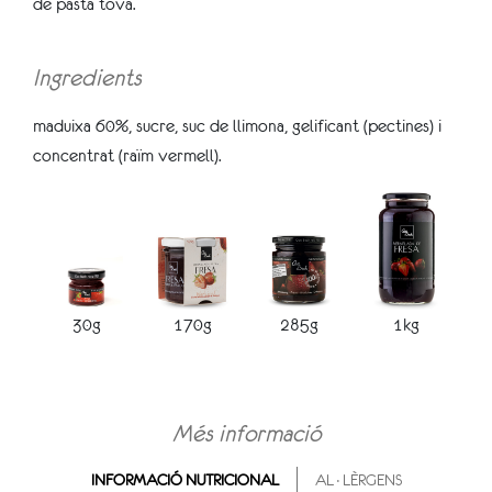
de pasta tova.
Ingredients
maduixa 60%, sucre, suc de llimona, gelificant (pectines) i
concentrat (raïm vermell).
30g
170g
285g
1kg
Més informació
INFORMACIÓ NUTRICIONAL
AL·LÈRGENS