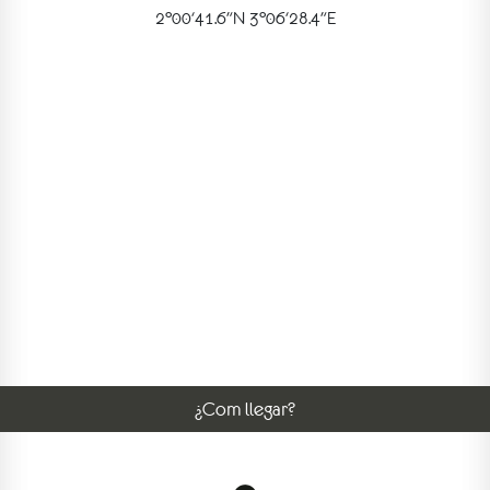
2°00'41.6"N 3°06'28.4"E
¿Com llegar?