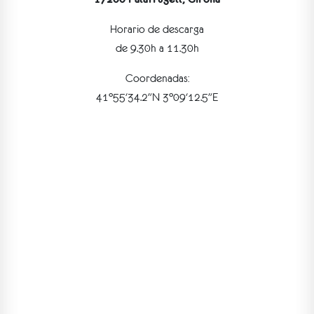
Horario de descarga
de 9.30h a 11.30h
Coordenadas:
41°55'34.2"N 3°09'12.5"E