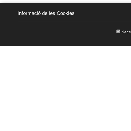
Informació de les Cookies
Nece
CKEW
cookies
(+34) 972761812
·
canbech@can
Copyright © 2011 - 2026
Aviso legal
/
Política de Privacidad
Plan de Igualdad