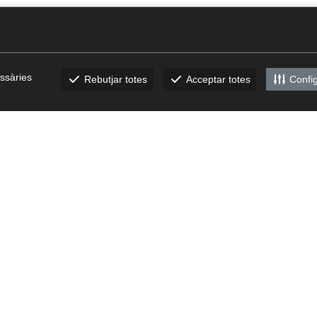
ssàries
Rebutjar totes
Acceptar totes
Confi
bech.com
CATÁLOGOS
Descárgate nuestros
catálogos
/
Canal Ético
/
TRABAJA CON NOSOTROS