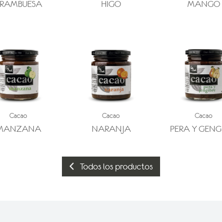
FRAMBUESA
HIGO
MANGO
Cacao
Cacao
Cacao
MANZANA
NARANJA
PERA Y GENG
Todos los productos