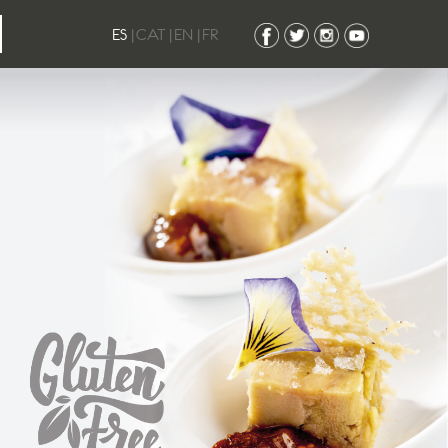
ES
|
CAT
|
EN
|
FR